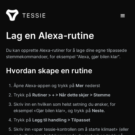
Bytt na
Støtte hjem
Lag en Alexa-rutine
Kontakt
Du kan opprette Alexa-rutiner for å lage dine egne tilpassede
stemmekommandoer, for eksempel "Alexa, gjør bilen klar".
Hvordan skape en rutine
Åpne Alexa-appen og trykk på
Mer
nederst
Trykk på
Rutiner > + > Når dette skjer > Stemme
Skriv inn en hvilken som helst setning du ønsker, for
eksempel «Gjør bilen klar», og trykk på
Neste.
Trykk på
Legg til handling > Tilpasset
Skriv inn «spør tessie-kontrollen om å starte klimaet» (eller