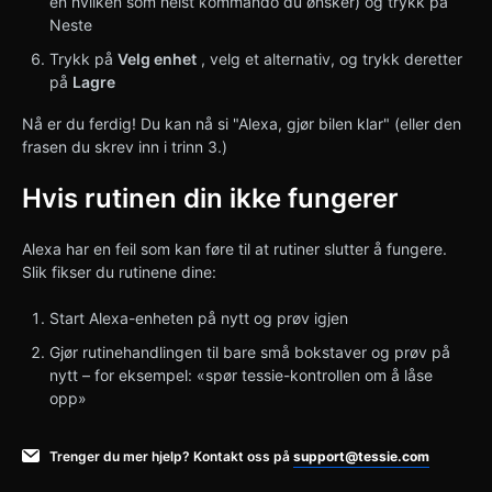
en hvilken som helst kommando du ønsker) og trykk på
Neste
Trykk på
Velg enhet
, velg et alternativ, og trykk deretter
på
Lagre
Nå er du ferdig! Du kan nå si "Alexa, gjør bilen klar" (eller den
frasen du skrev inn i trinn 3.)
Hvis rutinen din ikke fungerer
Alexa har en feil som kan føre til at rutiner slutter å fungere.
Slik fikser du rutinene dine:
Start Alexa-enheten på nytt og prøv igjen
Gjør rutinehandlingen til bare små bokstaver og prøv på
nytt – for eksempel: «spør tessie-kontrollen om å låse
opp»
Trenger du mer hjelp? Kontakt oss på
support@tessie.com