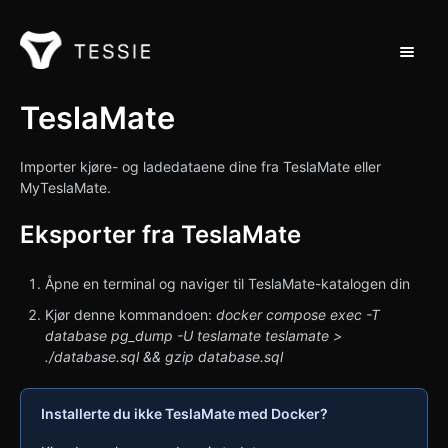
Bytt na
Støtte hjem
TeslaMate
Kontakt
Importer kjøre- og ladedataene dine fra TeslaMate eller
MyTeslaMate.
Eksporter fra TeslaMate
Åpne en terminal og naviger til TeslaMate-katalogen din
Kjør denne kommandoen:
docker compose exec -T
database pg_dump -U teslamate teslamate >
./database.sql && gzip database.sql
Installerte du ikke TeslaMate med Docker?