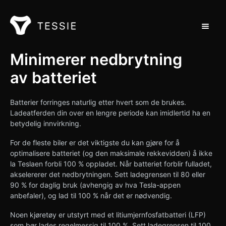
Bytt na
Støtte hjem
Minimerer nedbrytning
av batteriet
Kontakt
Batterier forringes naturlig etter hvert som de brukes.
Ladeatferden din over en lengre periode kan imidlertid ha en
betydelig innvirkning.
For de fleste biler er det viktigste du kan gjøre for å
optimalisere batteriet (og den maksimale rekkevidden) å ikke
la Teslaen forbli 100 % oppladet. Når batteriet forblir fulladet,
akselererer det nedbrytningen. Sett ladegrensen til 80 eller
90 % for daglig bruk (avhengig av hva Tesla-appen
anbefaler), og lad til 100 % når det er nødvendig.
Noen kjøretøy er utstyrt med et litiumjernfosfatbatteri (LFP)
som bør lades regelmessig til 100 %. Sett ladegrensen til 100