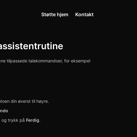
Støtte hjem
Kontakt
ssistentrutine
egne tilpassede talekommandoer, for eksempel
en din øverst til høyre.
ando
», og trykk på
Ferdig.