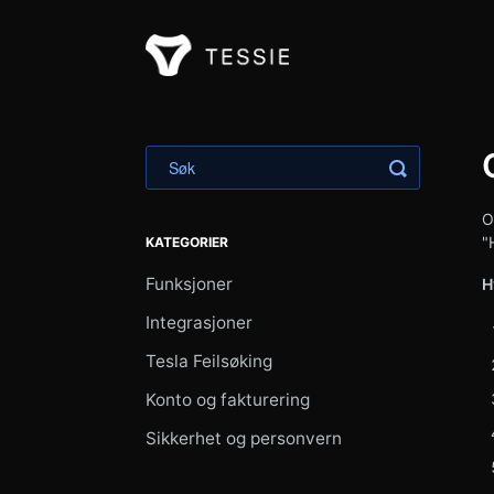
Veksle mell
O
"
KATEGORIER
Funksjoner
H
Integrasjoner
Tesla Feilsøking
Konto og fakturering
Sikkerhet og personvern